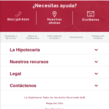
¿Necesitas ayuda?
(601) 328 6000
Nuestras
Escríbenos
oficinas
Productos y
Sobre la
International
Trabaje con
Testimonios
Servicios
Hipotecaria
Investors
nosotros
La Hipotecaria
Nuestros recursos
Legal
Contáctenos
La Hipotecaria Todos los derechos Reservado 2026
Mapa del Sitio