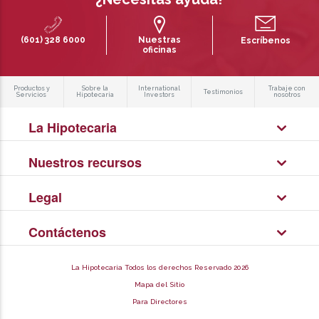
(601) 328 6000
Nuestras
Escríbenos
oficinas
Productos y
Sobre la
International
Trabaje con
Testimonios
Servicios
Hipotecaria
Investors
nosotros
La Hipotecaria
Nuestros recursos
Legal
Contáctenos
La Hipotecaria Todos los derechos Reservado 2026
Mapa del Sitio
Para Directores