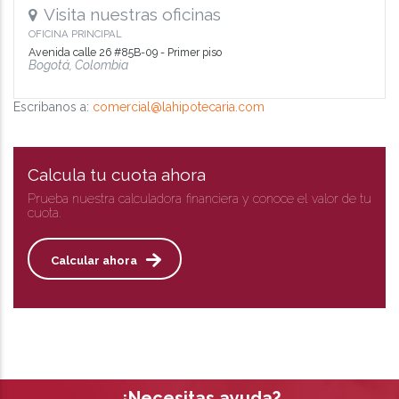
Visita nuestras oficinas
OFICINA PRINCIPAL
Avenida calle 26 #85B-09 - Primer piso
Bogotá, Colombia
Escribanos a:
comercial@lahipotecaria.com
Calcula tu cuota ahora
Prueba nuestra calculadora financiera y conoce el valor de tu
cuota.
Calcular ahora
¿Necesitas ayuda?