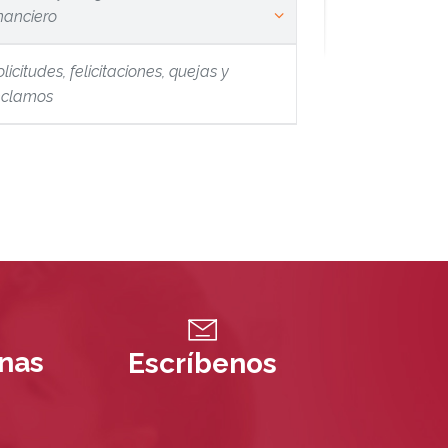
inanciero
licitudes, felicitaciones, quejas y
eclamos
inas
Escríbenos