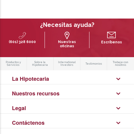
¿Necesitas ayuda?
(601) 328 6000
Nuestras
Escríbenos
oficinas
Productos y
Sobre la
International
Trabaje con
Testimonios
Servicios
Hipotecaria
Investors
nosotros
La Hipotecaria
Nuestros recursos
Legal
Contáctenos