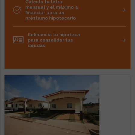
Calcula tu letra
mensual y el máximo a
financiar para un
préstamo hipotecario
Refinancia tu hipoteca
para consolidar tus
deudas