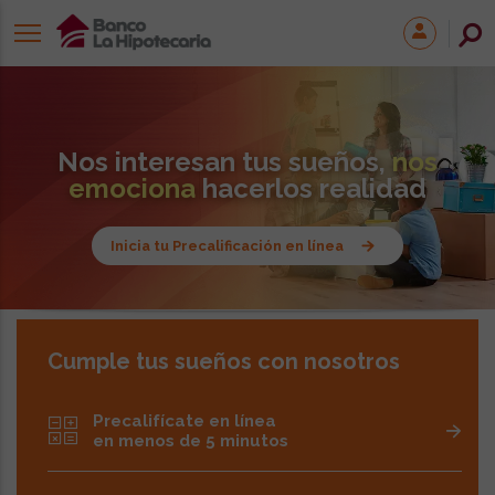
Nos interesan tus sueños,
nos
emociona
hacerlos realidad
Inicia tu Precalificación en línea
Cumple tus sueños con nosotros
Precalifícate en línea
en menos de 5 minutos