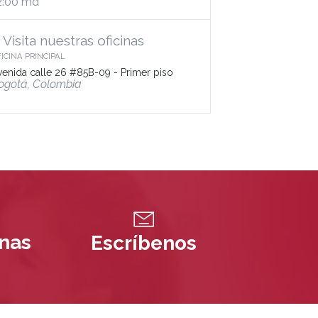
2:00 md
Visita nuestras oficinas
ICINA PRINCIPAL
venida calle 26 #85B-09 - Primer piso
ogotá, Colombia
inas
Escríbenos