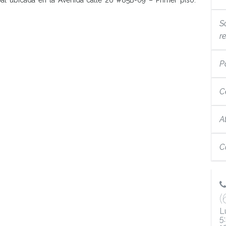
So
r
P
C
A
C
(
L
5