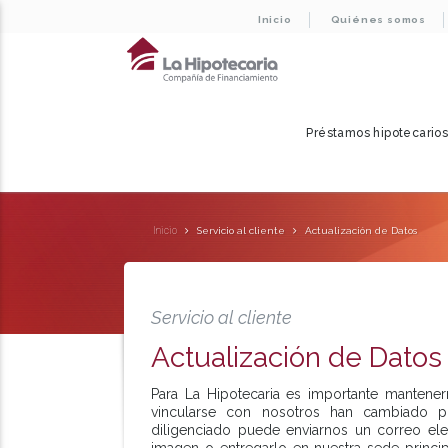
Inicio
Quiénes somos
Préstamos hipotecario
Inicio
Servicio al cliente
Actualización de Datos
Servicio al cliente
Actualización de Datos
Para La Hipotecaria es importante mantener
vincularse con nosotros han cambiado po
diligenciado puede enviarnos un correo el
imagen o entregarlo en nuestra sede princi