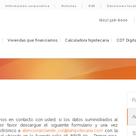
Información corporativa
Noticias
RSE
Emisiones loca
(601) 328-6000
s
Viviendas que financiamos
Calculadora hipotecaria
CDT Digita
F
A
nos en contacto con usted, si los datos suministrados al
r favor descargue el siguiente formulario y una vez
ectrónico a
atencionalcliente_col@lahipotecaria.com
con la
T
pal ubicada en la Avenida calle 26 #85B-09 – Primer piso.