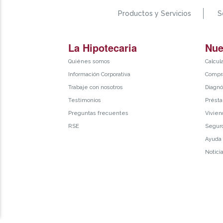
Productos y Servicios
S
La Hipotecaria
Nue
Quiénes somos
Calcul
Información Corporativa
Compra
Trabaje con nosotros
Diagnó
Testimonios
Présta
Preguntas frecuentes
Vivien
RSE
Segur
Ayuda
Notici