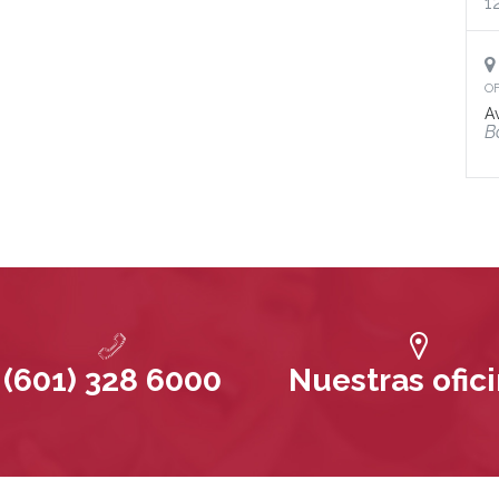
1
OF
A
B
(601) 328 6000
Nuestras ofic