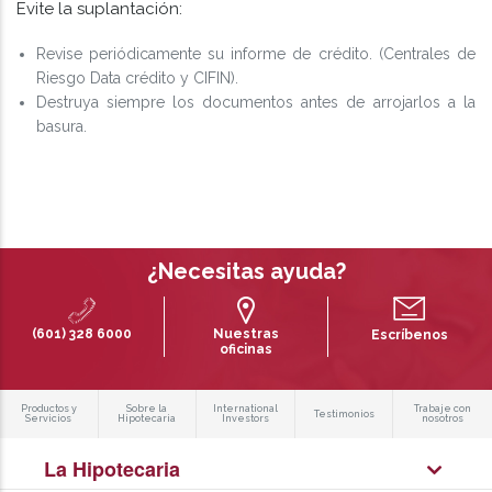
Evite la suplantación:
Revise periódicamente su informe de crédito. (Centrales de
Riesgo Data crédito y CIFIN).
Destruya siempre los documentos antes de arrojarlos a la
basura.
¿Necesitas ayuda?
(601) 328 6000
Nuestras
Escríbenos
oficinas
Productos y
Sobre la
International
Trabaje con
Testimonios
Servicios
Hipotecaria
Investors
nosotros
La Hipotecaria