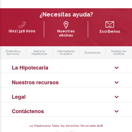
¿Necesitas ayuda?
(601) 328 6000
Nuestras
Escríbenos
oficinas
Productos y
Sobre la
International
Trabaje con
Testimonios
Servicios
Hipotecaria
Investors
nosotros
La Hipotecaria
Nuestros recursos
Legal
Contáctenos
La Hipotecaria Todos los derechos Reservado 2026