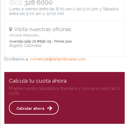
(601)
328 6000
Lunes a viernes entre las 8:00 am y las 5:00 pm y Sábados
entre las 9:00 am y 12:00 md
Visita nuestras oficinas
OFICINA PRINCIPAL
Avenida calle 26 #85B-09 - Primer piso
Bogotá, Colombia
Escribanos a:
comercial@lahipotecaria.com
Calcula tu cuota ahora
Prueba nuestra calculadora financiera y conoce el valor de tu
cuota.
Calcular ahora