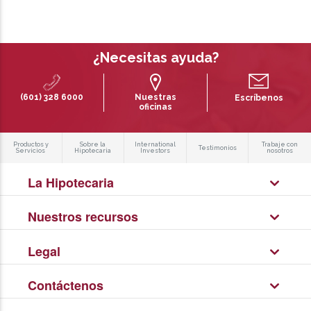
¿Necesitas ayuda?
(601) 328 6000
Nuestras
Escríbenos
oficinas
Productos y
Sobre la
International
Trabaje con
Testimonios
Servicios
Hipotecaria
Investors
nosotros
La Hipotecaria
Nuestros recursos
Legal
Contáctenos