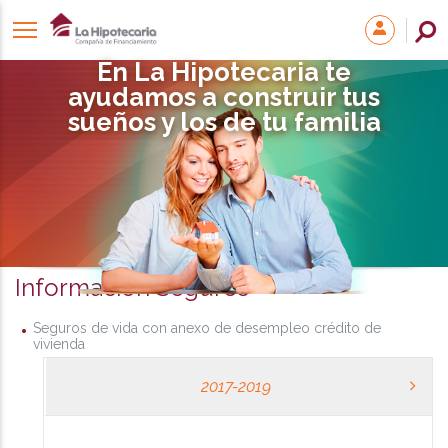
En La Hipotecaria te
ayudamos a construir tus
sueños y los de tu familia
Información Seguros
Seguros de vida con anexo de desempleo crédito de
vivienda
2017-2019