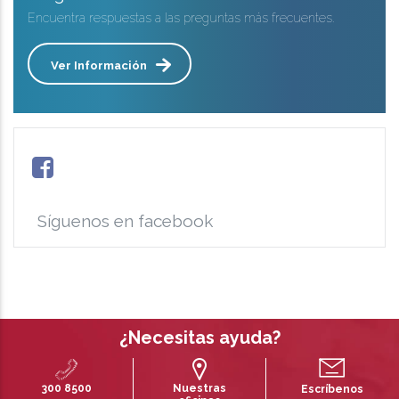
Encuentra respuestas a las preguntas más frecuentes.
Ver Información
Síguenos en facebook
¿Necesitas ayuda?
300 8500
Nuestras
Escríbenos