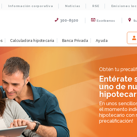
Información corporativa
Noticias
RSE
Emisiones lo
300-8500
Escribenos
S
os
Calculadora hipotecaria
Banca Privada
Ayuda
Obtén tu precalif
Entérate 
uno de nu
hipotecar
En unos sencillo
el momento indic
hipotecario con 
precalificación!