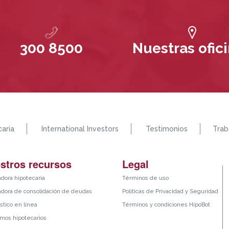
300 8500
Nuestras ofic
aria
International Investors
Testimonios
Trab
stros recursos
Legal
adora hipotecaria
Términos de uso
adora de consolidación de deudas
Políticas de Privacidad y Seguridad
stico en línea
Términos y condiciones HipoBot
mos hipotecarios