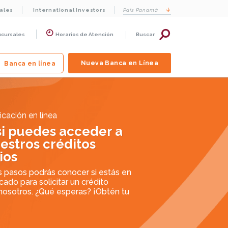
cales
International Investors
País
Panamá
ucursales
Horarios de Atención
Buscar
Nueva Banca en Línea
Banca en línea
icación en línea
si puedes acceder a
estros créditos
ios
s pasos podrás conocer si estás en
ado para solicitar un crédito
nosotros. ¿Qué esperas? ¡Obtén tu