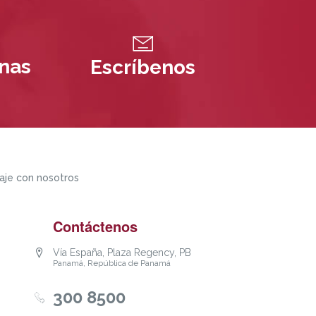
inas
Escríbenos
aje con nosotros
Contáctenos
Vía España, Plaza Regency, PB
Panamá, República de Panamá
300 8500