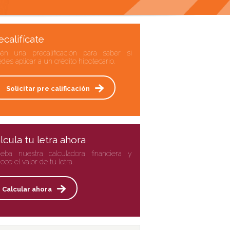
ecalifícate
én una precalificación para saber si
des aplicar a un crédito hipotecario.
Solicitar pre calificación
lcula tu letra ahora
eba nuestra calculadora financiera y
oce el valor de tu letra.
Calcular ahora