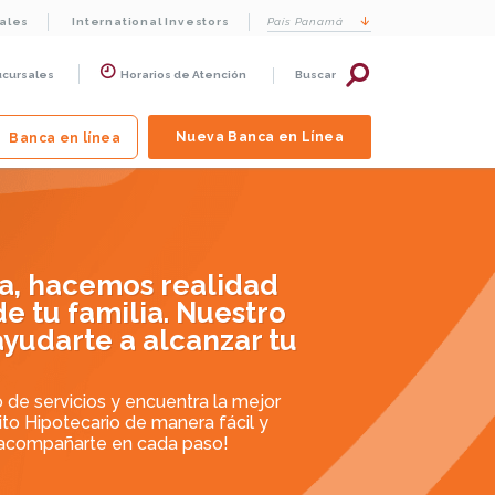
cales
International Investors
País
Panamá
ucursales
Horarios de Atención
Buscar
Nueva Banca en Línea
Banca en línea
ia, hacemos realidad
de tu familia. Nuestro
yudarte a alcanzar tu
 de servicios y encuentra la mejor
dito Hipotecario de manera fácil y
 acompañarte en cada paso!