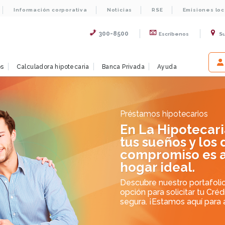
Información corporativa
Noticias
RSE
Emisiones lo
300-8500
Escribenos
S
os
Calculadora hipotecaria
Banca Privada
Ayuda
Préstamos hipotecarios
En La Hipotecar
tus sueños y los 
compromiso es a
hogar ideal.
Descubre nuestro portafolio
opción para solicitar tu Cré
segura. ¡Estamos aquí para