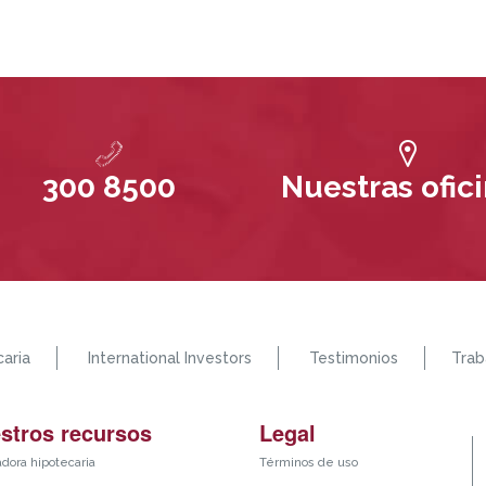
300 8500
Nuestras ofic
aria
International Investors
Testimonios
Trab
stros recursos
Legal
adora hipotecaria
Términos de uso