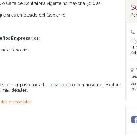
s o Carta de Contraloría vigente no mayor a 30 días.
So
heque si es empleado del Gobierno.
Pon
eños Empresarios:
+
Lun
encia Bancaria.
Sáb
OFI
Vía
el primer paso hacia tu hogar propio con nosotros. Explora
Pa
 más detalles.
ídas disponibles