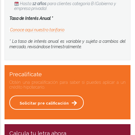
Hasta
12 años
para clientes categoría B (Gobierno y
empresa privada).
Tasa de Interés Anual *
Conoce aquí nuestro tarifario
* La tasa de interés anual es variable y sujeta a cambios del
mercado, revisándose trimestralmente.
Precalifícate
Obtén una precalificación para saber si puedes aplicar a un
crédito hipotecario.
Solicitar pre calificación
Calcula tu letra ahora