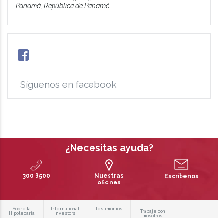
Panamá, República de Panamá
Síguenos en facebook
¿Necesitas ayuda?
300 8500
Nuestras
Escríbenos
oficinas
Sobre la
International
Testimonios
Trabaje con
Hipotecaria
Investors
nosotros