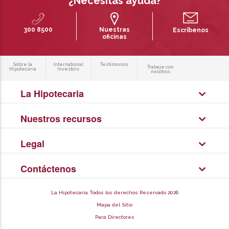
¿Necesitas ayuda?
300 8500
Nuestras
Escríbenos
oficinas
Sobre la
International
Testimonios
Trabaje con
Hipotecaria
Investors
nosotros
La Hipotecaria
Nuestros recursos
Legal
Contáctenos
La Hipotecaria Todos los derechos Reservado 2026
Mapa del Sitio
Para Directores