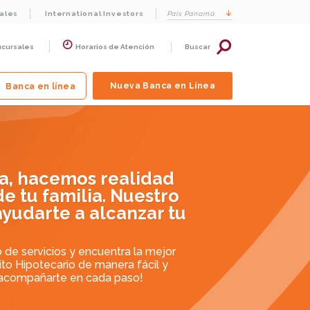
cales
International Investors
País
Panamá
ucursales
Horarios de Atención
Buscar
Nueva Banca en Línea
Banca en línea
ia, hacemos realidad
de tu familia. Nuestro
yudarte a alcanzar tu
 de servicios y encuentra la mejor
dito Hipotecario de manera fácil y
 acompañarte en cada paso!