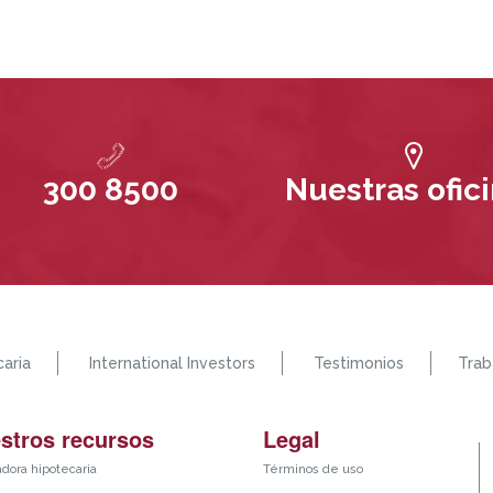
300 8500
Nuestras ofic
aria
International Investors
Testimonios
Trab
stros recursos
Legal
adora hipotecaria
Términos de uso