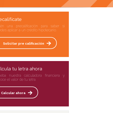
ecalifícate
én una precalificación para saber si
des aplicar a un crédito hipotecario.
Solicitar pre calificación
lcula tu letra ahora
eba nuestra calculadora financiera y
oce el valor de tu letra.
Calcular ahora