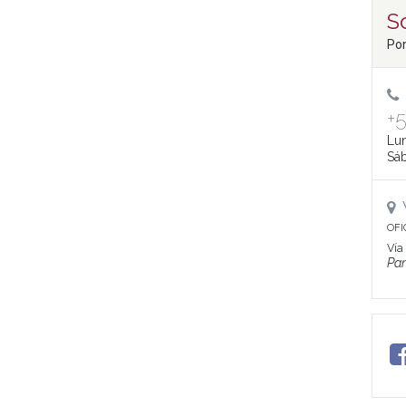
So
Pon
+
Lun
Sáb
OFI
Vía
Pa