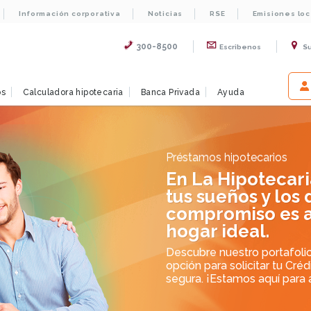
Información corporativa
Noticias
RSE
Emisiones lo
300-8500
Escribenos
S
os
Calculadora hipotecaria
Banca Privada
Ayuda
Préstamos hipotecarios
En La Hipotecar
tus sueños y los 
compromiso es a
hogar ideal.
Descubre nuestro portafolio
opción para solicitar tu Cré
segura. ¡Estamos aquí para