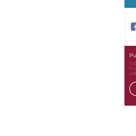
Pu
Ent
tu 
col