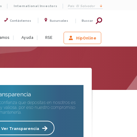
s
International Investors
País:
El Salvador
Contáctenos
Sucursales
Buscar
iamos
Ayuda
RSE
HipOnline
ansparencia
confianza que depositas en nosotros es
 valiosa, por eso nuestro compromiso
mantenerla.
Ver Transparencia