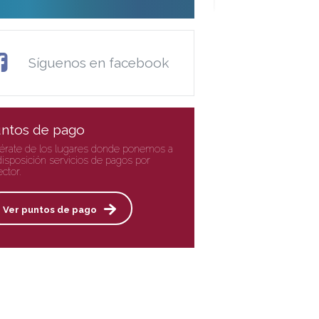
Síguenos en facebook
ntos de pago
érate de los lugares donde ponemos a
disposición servicios de pagos por
ector.
Ver puntos de pago