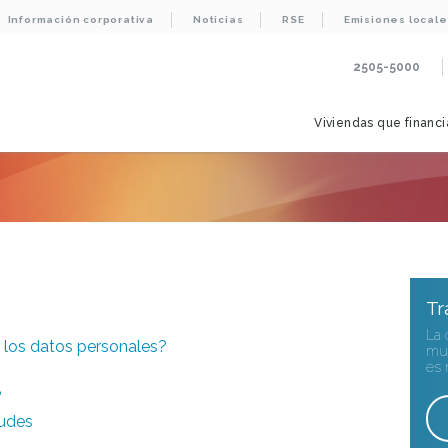
Información corporativa
Noticias
RSE
Emisiones locale
2505-5000
Viviendas que financ
Tr
La 
 los datos personales?
muy
es 
?
audes