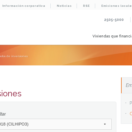
Información corporativa
Noticias
RSE
Emisiones locale
2505-5000
Viviendas que financ
cados de inversiones
Em
siones
P
C
tar