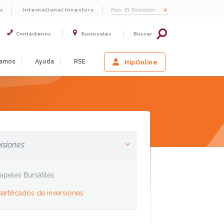
s
International Investors
País:
El Salvador
Contáctenos
Sucursales
Buscar
iamos
Ayuda
RSE
HipOnline
isiones
apeles Bursátiles
ertificados de inversiones