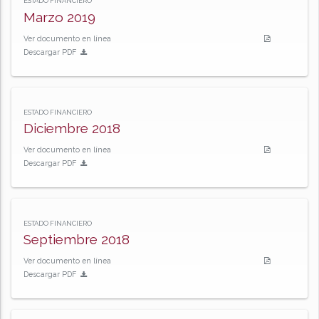
ESTADO FINANCIERO
Marzo 2019
Ver documento en línea
Descargar PDF
ESTADO FINANCIERO
Diciembre 2018
Ver documento en línea
Descargar PDF
ESTADO FINANCIERO
Septiembre 2018
Ver documento en línea
Descargar PDF