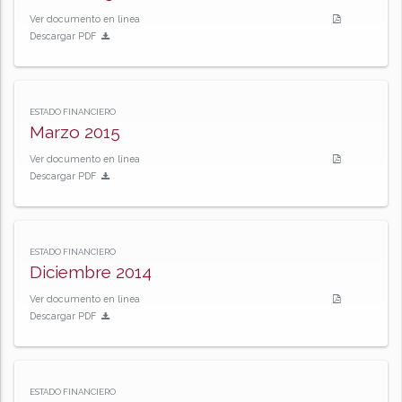
Ver documento en línea
Descargar PDF
ESTADO FINANCIERO
Marzo 2015
Ver documento en línea
Descargar PDF
ESTADO FINANCIERO
Diciembre 2014
Ver documento en línea
Descargar PDF
ESTADO FINANCIERO