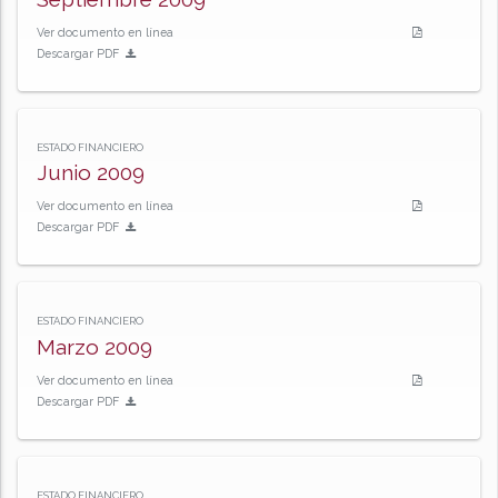
Ver documento en línea
Descargar PDF
ESTADO FINANCIERO
Junio 2009
Ver documento en línea
Descargar PDF
ESTADO FINANCIERO
Marzo 2009
Ver documento en línea
Descargar PDF
ESTADO FINANCIERO