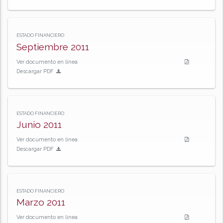
ESTADO FINANCIERO
Septiembre 2011
Ver documento en línea
Descargar PDF
ESTADO FINANCIERO
Junio 2011
Ver documento en línea
Descargar PDF
ESTADO FINANCIERO
Marzo 2011
Ver documento en línea