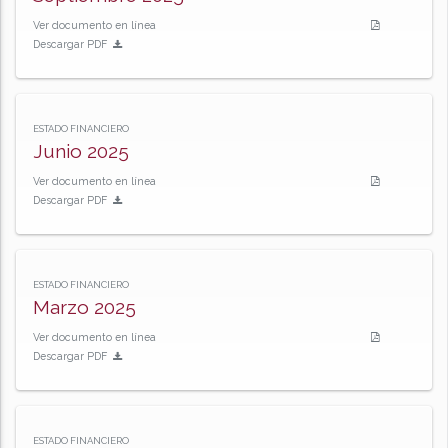
Ver documento en línea
Descargar PDF
ESTADO FINANCIERO
Junio 2025
Ver documento en línea
Descargar PDF
ESTADO FINANCIERO
Marzo 2025
Ver documento en línea
Descargar PDF
ESTADO FINANCIERO