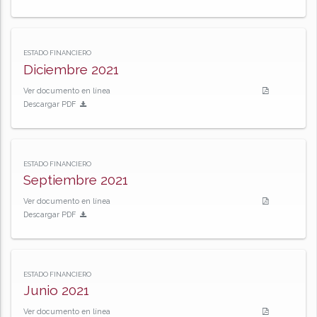
ESTADO FINANCIERO
Diciembre 2021
Ver documento en línea
Descargar PDF
ESTADO FINANCIERO
Septiembre 2021
Ver documento en línea
Descargar PDF
ESTADO FINANCIERO
Junio 2021
Ver documento en línea