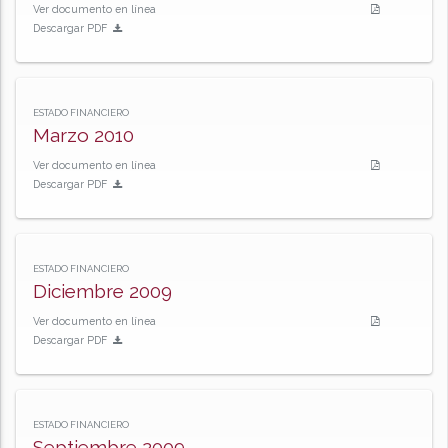
Ver documento en línea
Descargar PDF
ESTADO FINANCIERO
Marzo 2010
Ver documento en línea
Descargar PDF
ESTADO FINANCIERO
Diciembre 2009
Ver documento en línea
Descargar PDF
ESTADO FINANCIERO
Septiembre 2009