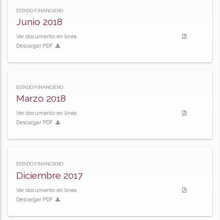
ESTADO FINANCIERO
Junio 2018
Ver documento en línea
Descargar PDF
ESTADO FINANCIERO
Marzo 2018
Ver documento en línea
Descargar PDF
ESTADO FINANCIERO
Diciembre 2017
Ver documento en línea
Descargar PDF