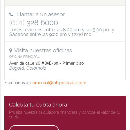
Llamar a un asesor
(601)
328 6000
Lunes a viernes entre las 8:00 am y las 5:00 pm y
Sábados entre las 9:00 am y 12:00 md
Visita nuestras oficinas
OFICINA PRINCIPAL
Avenida calle 26 #85B-09 - Primer piso
Bogotá, Colombia
Escribanos a:
comercial@lahipotecaria.com
Calcula tu cuota ahora
Prueba nuestra calculadora financiera y conoce el valor de tu
cuota.