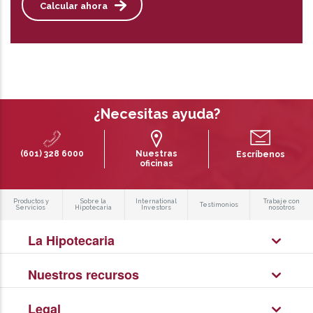
Calcular ahora
¿Necesitas ayuda?
(601) 328 6000
Nuestras
Escríbenos
oficinas
Productos y
Sobre la
International
Trabaje con
Testimonios
Servicios
Hipotecaria
Investors
nosotros
La Hipotecaria
Nuestros recursos
Legal