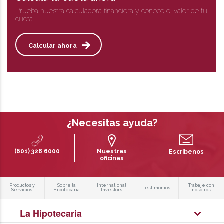
Prueba nuestra calculadora financiera y conoce el valor de tu
cuota.
Calcular ahora
¿Necesitas ayuda?
(601) 328 6000
Nuestras
Escríbenos
oficinas
Productos y
Sobre la
International
Trabaje con
Testimonios
Servicios
Hipotecaria
Investors
nosotros
La Hipotecaria