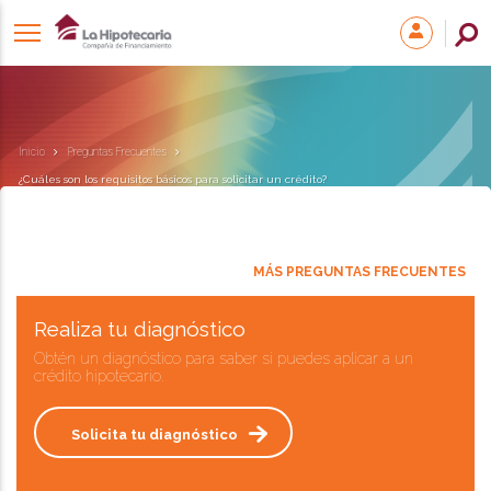
Inicio
Preguntas Frecuentes
¿Cuáles son los requisitos básicos para solicitar un crédito?
MÁS PREGUNTAS FRECUENTES
Realiza tu diagnóstico
Obtén un diagnóstico para saber si puedes aplicar a un
crédito hipotecario.
Solicita tu diagnóstico