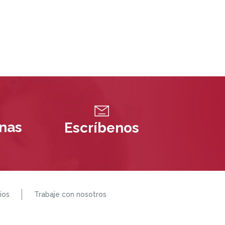
inas
Escríbenos
ios
Trabaje con nosotros