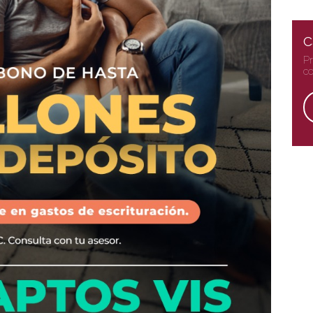
C
Pr
co