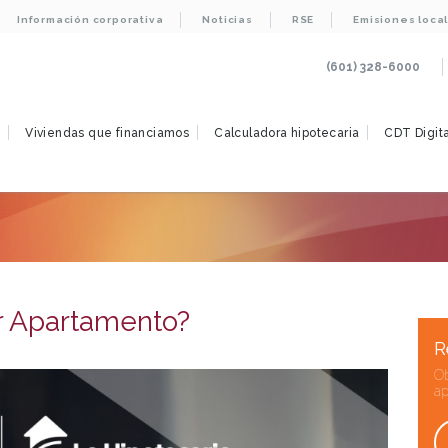
Información corporativa
Noticias
RSE
Emisiones loca
(601) 328-6000
s
Viviendas que financiamos
Calculadora hipotecaria
CDT Digita
 Apartamento?
R
Ob
ap