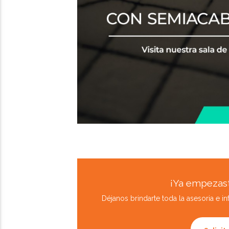
¡Ya empezast
Déjanos brindarte toda la asesoria e i