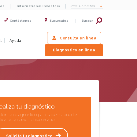
les
International Investors
País:
Colombia
Contáctenos
Sucursales
Buscar
Consulta en línea
l
Ayuda
Diagnóstico en línea
ealiza tu diagnóstico
tén un diagnóstico para saber si puedes
licar a un crédito hipotecario.
Solicita tu diagnóstico