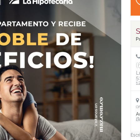
S
P
(
L
5
1
OF
A
B
Escr