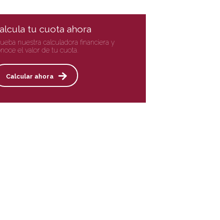
alcula tu cuota ahora
ueba nuestra calculadora financiera y
noce el valor de tu cuota.
Calcular ahora