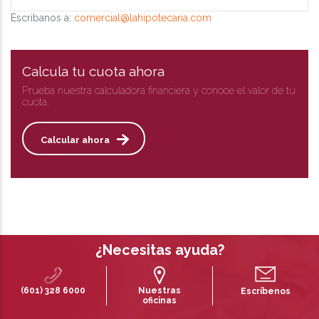
Escribanos a:
comercial@lahipotecaria.com
Calcula tu cuota ahora
Prueba nuestra calculadora financiera y conoce el valor de tu
cuota.
Calcular ahora
¿Necesitas ayuda?
(601) 328 6000
Nuestras
Escríbenos
oficinas