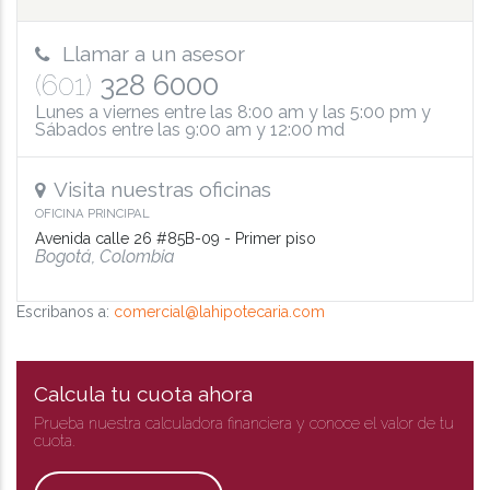
Llamar a un asesor
(601)
328 6000
Lunes a viernes entre las 8:00 am y las 5:00 pm y
Sábados entre las 9:00 am y 12:00 md
Visita nuestras oficinas
OFICINA PRINCIPAL
Avenida calle 26 #85B-09 - Primer piso
Bogotá, Colombia
Escribanos a:
comercial@lahipotecaria.com
Calcula tu cuota ahora
Prueba nuestra calculadora financiera y conoce el valor de tu
cuota.