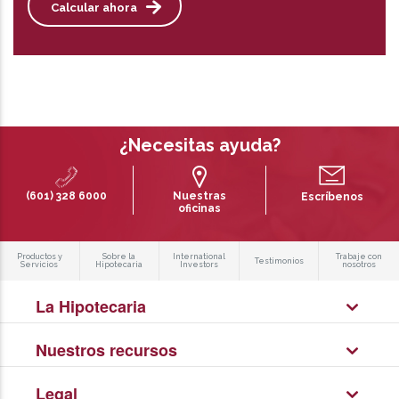
Calcular ahora
¿Necesitas ayuda?
(601) 328 6000
Nuestras
Escríbenos
oficinas
Productos y
Sobre la
International
Trabaje con
Testimonios
Servicios
Hipotecaria
Investors
nosotros
La Hipotecaria
Nuestros recursos
Legal