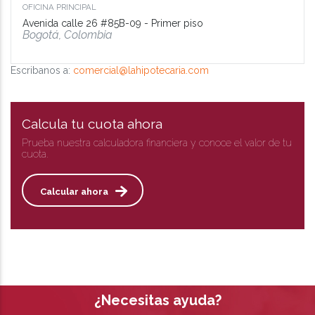
OFICINA PRINCIPAL
Avenida calle 26 #85B-09 - Primer piso
Bogotá, Colombia
Escribanos a:
comercial@lahipotecaria.com
Calcula tu cuota ahora
Prueba nuestra calculadora financiera y conoce el valor de tu
cuota.
Calcular ahora
¿Necesitas ayuda?