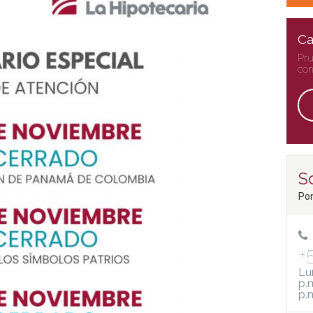
Ca
Pru
con
So
Pon
+
Lu
p.
p.