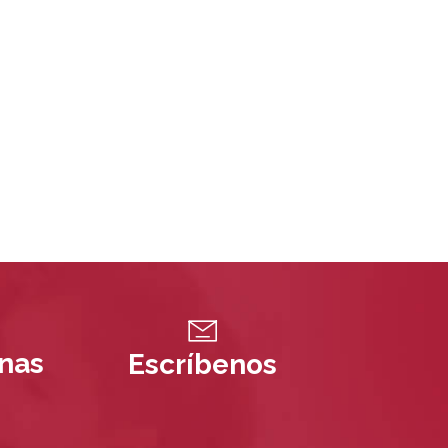
inas
Escríbenos