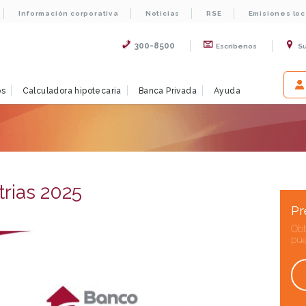
Información corporativa
Noticias
RSE
Emisiones lo
300-8500
Escribenos
S
os
Calculadora hipotecaria
Banca Privada
Ayuda
trias 2025
Pr
Obt
pue