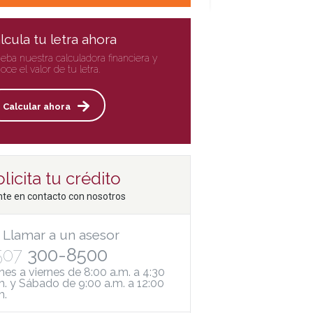
lcula tu letra ahora
eba nuestra calculadora financiera y
oce el valor de tu letra.
Calcular ahora
licita tu crédito
te en contacto con nosotros
Llamar a un asesor
507
300-8500
nes a viernes de 8:00 a.m. a 4:30
m. y Sábado de 9:00 a.m. a 12:00
m.