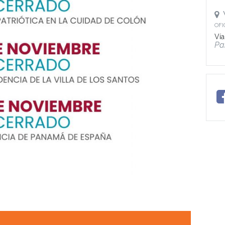
OFI
Vía
Pa