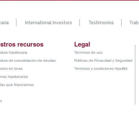
aria
International Investors
Testimonios
Trab
stros recursos
Legal
adora hipotecaria
Términos de uso
adora de consolidación de deudas
Políticas de Privacidad y Seguridad
stico en línea
Términos y condiciones HipoBot
mos hipotecarios
das que financiamos
as