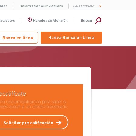
cales
International Investors
País
Panamá
ucursales
Horarios de Atención
Buscar
Nueva Banca en Línea
Banca en línea
ecalifícate
én una precalificación para saber si
des aplicar a un crédito hipotecario.
Solicitar pre calificación