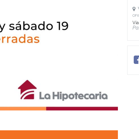
OFI
Vía
Pa