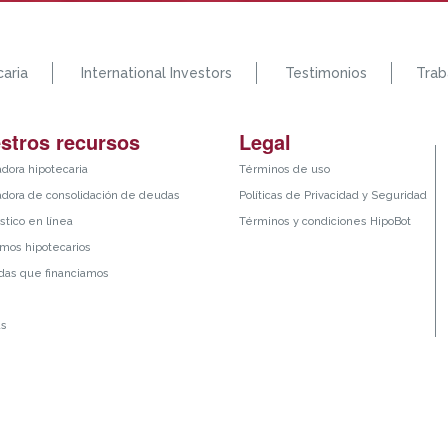
aria
International Investors
Testimonios
Trab
stros recursos
Legal
adora hipotecaria
Términos de uso
adora de consolidación de deudas
Políticas de Privacidad y Seguridad
stico en línea
Términos y condiciones HipoBot
mos hipotecarios
das que financiamos
as