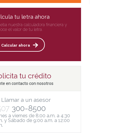
lcula tu letra ahora
eba nuestra calculadora financiera y
oce el valor de tu letra.
Calcular ahora
licita tu crédito
te en contacto con nosotros
Llamar a un asesor
507
300-8500
nes a viernes de 8:00 a.m. a 4:30
m. y Sábado de 9:00 a.m. a 12:00
m.