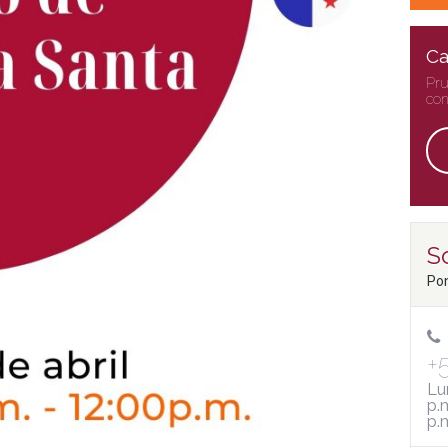
Ca
Pru
con
So
Pon
+
Lu
p.
p.