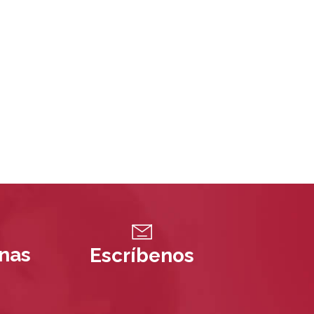
inas
Escríbenos