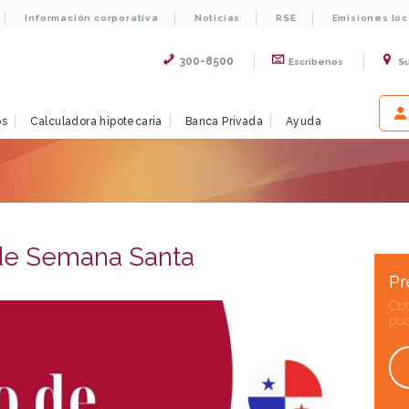
Información corporativa
Noticias
RSE
Emisiones lo
300-8500
Escribenos
S
os
Calculadora hipotecaria
Banca Privada
Ayuda
 de Semana Santa
Pr
Obt
pue