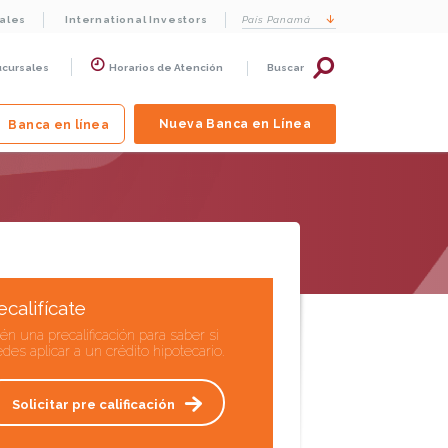
cales
International Investors
País
Panamá
ucursales
Horarios de Atención
Buscar
Nueva Banca en Línea
Banca en línea
ecalifícate
én una precalificación para saber si
des aplicar a un crédito hipotecario.
Solicitar pre calificación