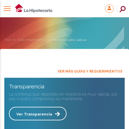
Inicio
Guías y requerimientos
Información sobre pólizas
VER MÁS GUÍAS Y REQUERIMIENTOS
Transparencia
La confianza que depositas en nosotros es muy valiosa, por
eso nuestro compromiso es mantenerla.
Ver Transparencia